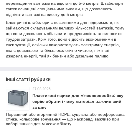
переміщення вантажів на відстані до 5-6 метрів. Штабелери
також оснащені спеціальними вилами, що дозволяють
піднімати вантажі на висоту до 5 метрів.
Електричні штабелери є незамінними для підприємств, які
займаються складуванням великих кількостей вантажів, тому
що вони дозволяють збільшити продуктивність та зменшити
трудові затрати. Крім того, вони є досить економічними в
експлуатації, оскільки використовують електричну енергію,
яка є дешевшою та більш екологічно чистою, ніж інші
джерела енергії, такі як бензин або дизельне паливо.
Інші статті рубрики
27.03.2026
Пластикові ящики для м'ясопереробки: яку
серію обрати і чому матеріал важливіший
за ціну
Первинний або вторинний HDPE, суцільна або перфорована
стінка, кольорове зонування — що насправді важливо при
виборі ящиків для м'ясокомбінату.