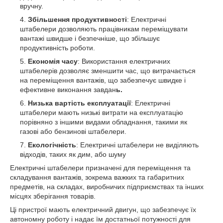
вручну.
Збільшення продуктивності
: Електричні
штабелери дозволяють працівникам переміщувати
вантажі швидше і безпечніше, що збільшує
продуктивність роботи.
Економія часу
: Використання електричних
штабелерів дозволяє зменшити час, що витрачається
на переміщення вантажів, що забезпечує швидке і
ефективне виконання завдан
ь.
Низька вартість експлуатації
: Електричні
штабелери мають низькі витрати на експлуатацію
порівняно з іншими видами обладнання, такими як
газові або бензинові штабелери.
Екологічність
: Електричні штабелери не виділяють
відходів, таких як дим, або шуму
Електричні штабелери призначені для переміщення та
складування вантажів, зокрема важких та габаритних
предметів, на складах, виробничих підприємствах та інших
місцях зберігання товарів.
Ці пристрої мають електричний двигун, що забезпечує їх
автономну роботу і надає їм достатньої потужності для