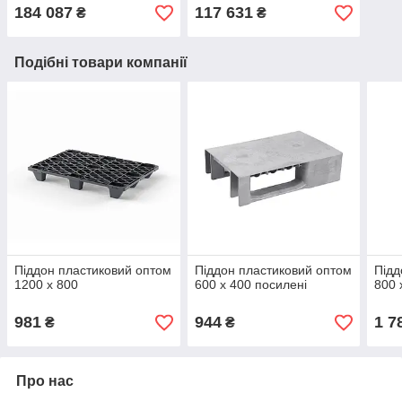
3000 мм, купити в Києві
184 087
117 631
₴
₴
Подібні товари компанії
Піддон пластиковий оптом
Піддон пластиковий оптом
Підд
1200 х 800
600 х 400 посилені
800 
981
944
1 7
₴
₴
Про нас