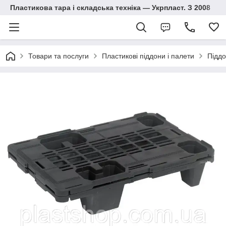
Пластикова тара і складська техніка — Укрпласт. З 2008
Товари та послуги
Пластикові піддони і палети
Піддо