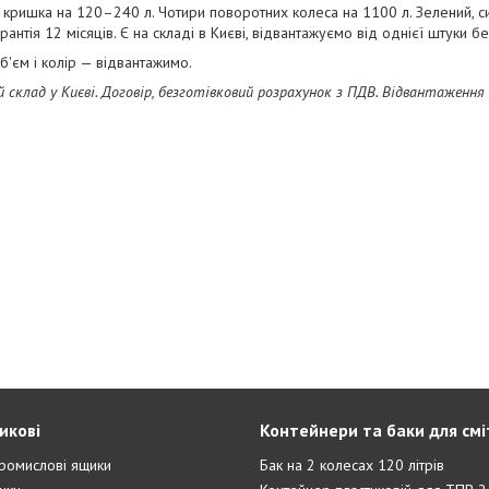
кришка на 120–240 л. Чотири поворотних колеса на 1100 л. Зелений, син
арантія 12 місяців. Є на складі в Києві, відвантажуємо від однієї штуки б
об'єм і колір — відвантажимо.
 склад у Києві. Договір, безготівковий розрахунок з ПДВ. Відвантаження д
икові
Контейнери та баки для смі
ромислові ящики
Бак на 2 колесах 120 літрів