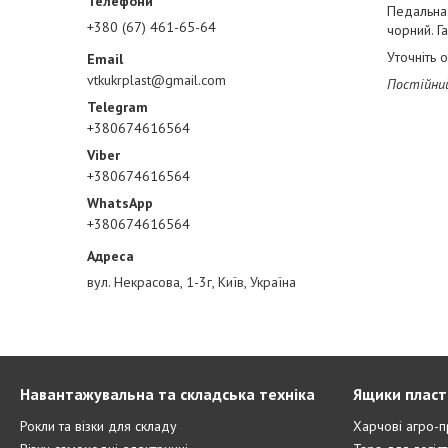
Педальна 
+380 (67) 461-65-64
чорний. Г
Уточніть 
vtkukrplast@gmail.com
Постійний
+380674616564
+380674616564
+380674616564
вул. Некрасова, 1-3г, Київ, Україна
Навантажувальна та складська техніка
Ящики пласт
Рокли та візки для складу
Харчові агро-п