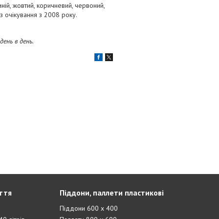
ій, жовтий, коричневий, червоний,
ез очікування з 2008 року.
ень в день.
ття
Піддони, паллети пластикові
Піддони 600 х 400