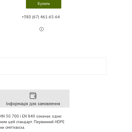
Купити
+380 (67) 461-65-64
Інформація для замовлення
IN 30 700 і EN 840 означає одне:
орили цей стандарт. Первинний HDPE
ки сміттєвоза.