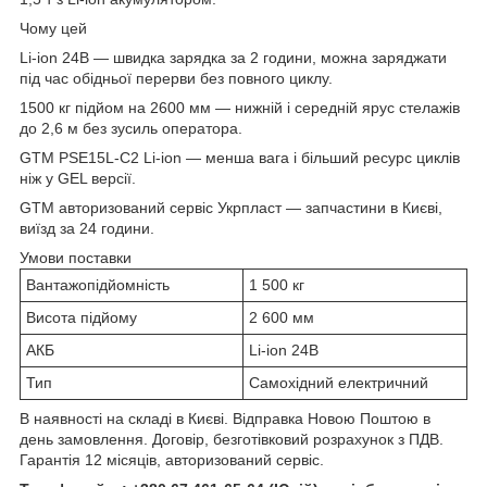
Чому цей
Li-ion 24В — швидка зарядка за 2 години, можна заряджати
під час обідньої перерви без повного циклу.
1500 кг підйом на 2600 мм — нижній і середній ярус стелажів
до 2,6 м без зусиль оператора.
GTM PSE15L-C2 Li-ion — менша вага і більший ресурс циклів
ніж у GEL версії.
GTM авторизований сервіс Укрпласт — запчастини в Києві,
виїзд за 24 години.
Умови поставки
Вантажопідйомність
1 500 кг
Висота підйому
2 600 мм
АКБ
Li-ion 24В
Тип
Самохідний електричний
В наявності на складі в Києві. Відправка Новою Поштою в
день замовлення. Договір, безготівковий розрахунок з ПДВ.
Гарантія 12 місяців, авторизований сервіс.