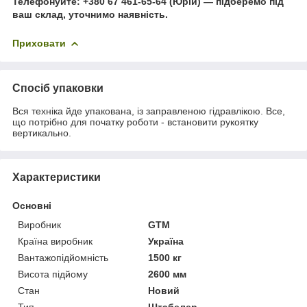
Телефонуйте: +380 67 461-65-64 (Юрій) — підберемо під
ваш склад, уточнимо наявність.
Приховати
Спосіб упаковки
Вся техніка йде упакована, із заправленою гідравлікою. Все,
що потрібно для початку роботи - встановити рукоятку
вертикально.
Характеристики
Основні
Виробник
GTM
Країна виробник
Україна
Вантажопідйомність
1500 кг
Висота підйому
2600 мм
Стан
Новий
Тип
Штабелер