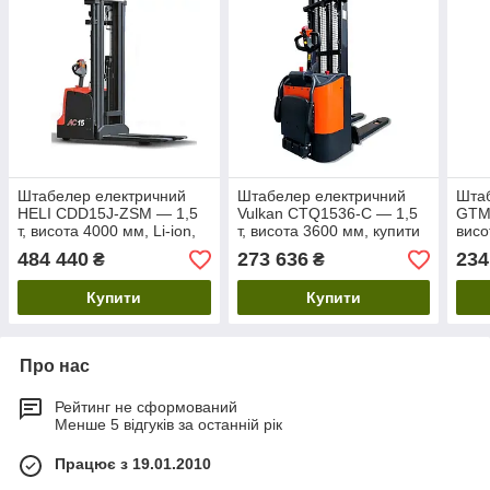
Штабелер електричний
Штабелер електричний
Шта
HELI CDD15J-ZSM — 1,5
Vulkan CTQ1536-C — 1,5
GTM 
т, висота 4000 мм, Li-ion,
т, висота 3600 мм, купити
висо
купити в Києві
в Києві
купи
484 440
273 636
234
₴
₴
Купити
Купити
Про нас
Рейтинг не сформований
Менше 5 відгуків за останній рік
Працює з 19.01.2010