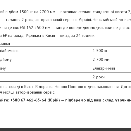
ий підйом 1500 кг на 2700 мм — покриває стелажі стандартної висоти 2
 — гарантія 2 роки, авторизований сервіс в Україні. Не китайський no-na
м вище ніж ESL152 2500 мм — там де попередня модель вже не дістає 
и EP на складі Укрпласт в Києві — виїзд за 24 години.
ставки
ідйомність
1 500 кг
ідйому
2 700 мм
ому
Електричний
2 роки
ті на складі в Києві. Відправка Новою Поштою в день замовлення. Догов
4 місяці, авторизований сервіс.
йте: +380 67 461-65-64 (Юрій) — підберемо під ваш склад, уточним