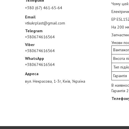
Чому цей
+380 (67) 461-65-64
Електричн
EP ESL152
vtkukrplast@gmail.com
На 200 м
Запчастин
+380674616564
Умови по
Вантажоп
+380674616564
Висота п
+380674616564
Тип підй
Гарантія
вул. Некрасова, 1-3г, Київ, Україна
В наявнос
Гарантія 2
Телефону