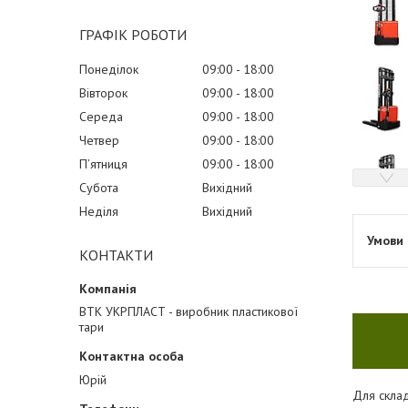
ГРАФІК РОБОТИ
Понеділок
09:00
18:00
Вівторок
09:00
18:00
Середа
09:00
18:00
Четвер
09:00
18:00
Пʼятниця
09:00
18:00
Субота
Вихідний
Неділя
Вихідний
КОНТАКТИ
ВТК УКРПЛАСТ - виробник пластикової
тари
Юрій
Для склад