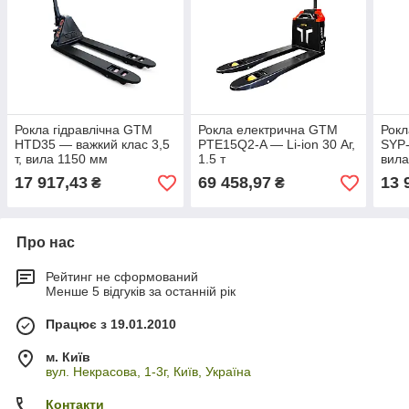
Рокла гідравлічна GTM
Рокла електрична GTM
Рокл
HTD35 — важкий клас 3,5
PTE15Q2-A — Li-ion 30 Аг,
SYP-
т, вила 1150 мм
1.5 т
вила
17 917,43
69 458,97
13 
₴
₴
Про нас
Рейтинг не сформований
Менше 5 відгуків за останній рік
Працює з 19.01.2010
м. Київ
вул. Некрасова, 1-3г, Київ, Україна
Контакти