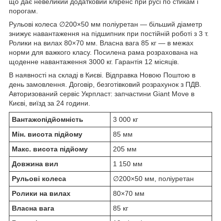
що дає невеликий додатковий кліренс при русі по стикам і
порогам.
Рульові колеса ∅200×50 мм поліуретан — більший діаметр
знижує навантаження на підшипник при постійній роботі з 3 т.
Ролики на вилах 80×70 мм. Власна вага 85 кг — в межах
норми для важкого класу. Посилена рама розрахована на
щоденне навантаження 3000 кг. Гарантія 12 місяців.
В наявності на складі в Києві. Відправка Новою Поштою в
день замовлення. Договір, безготівковий розрахунок з ПДВ.
Авторизований сервіс Укрпласт: запчастини Giant Move в
Києві, виїзд за 24 години.
Вантажопідйомність
3 000 кг
Мін. висота підйому
85 мм
Макс. висота підйому
205 мм
Довжина вил
1 150 мм
Рульові колеса
∅200×50 мм, поліуретан
Ролики на вилах
80×70 мм
Власна вага
85 кг