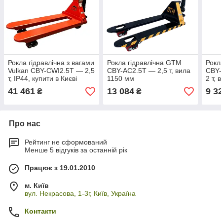
Рокла гідравлічна з вагами
Рокла гідравлічна GTM
Рокл
Vulkan CBY-CWI2.5T — 2,5
CBY-AC2.5T — 2,5 т, вила
CBY-
т, IP44, купити в Києві
1150 мм
2 т,
41 461
13 084
9 3
₴
₴
Про нас
Рейтинг не сформований
Менше 5 відгуків за останній рік
Працює з 19.01.2010
м. Київ
вул. Некрасова, 1-3г, Київ, Україна
Контакти