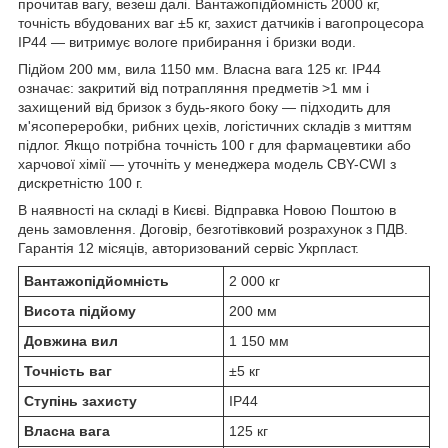
прочитав вагу, везеш далі. Вантажопідйомність 2000 кг,
точність вбудованих ваг ±5 кг, захист датчиків і вагопроцесора
IP44 — витримує вологе прибирання і бризки води.
Підйом 200 мм, вила 1150 мм. Власна вага 125 кг. IP44
означає: закритий від потрапляння предметів >1 мм і
захищений від бризок з будь-якого боку — підходить для
м'ясопереробки, рибних цехів, логістичних складів з миттям
підлог. Якщо потрібна точність 100 г для фармацевтики або
харчової хімії — уточніть у менеджера модель CBY-CWI з
дискретністю 100 г.
В наявності на складі в Києві. Відправка Новою Поштою в
день замовлення. Договір, безготівковий розрахунок з ПДВ.
Гарантія 12 місяців, авторизований сервіс Укрпласт.
Вантажопідйомність
2 000 кг
Висота підйому
200 мм
Довжина вил
1 150 мм
Точність ваг
±5 кг
Ступінь захисту
IP44
Власна вага
125 кг