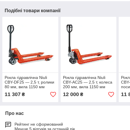
Подібні товари компанії
Рокла гідравлічна Niuli
Рокла гідравлічна Niuli
Рокл
CBY-DF25 — 2,5 т, ролики
CBY-AC25 — 2,5 т, колеса
CBY
80 мм, вила 1150 мм
200 мм, вила 1150 мм
поси
мм
11 307
12 000
11 
₴
₴
Про нас
Рейтинг не сформований
Менше 5 відгуків за останній рік