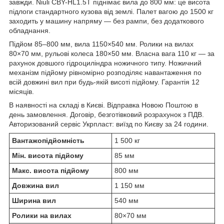
завжди. Niuli CBY-HL1.5T піднімає вила до 800 мм: це висота
підлоги стандартного кузова від землі. Палет вагою до 1500 кг
заходить у машину напряму — без рампи, без додаткового
обладнання.
Підйом 85–800 мм, вила 1150×540 мм. Ролики на вилах
80×70 мм, рульові колеса 180×50 мм. Власна вага 110 кг — за
рахунок довшого гідроциліндра ножичного типу. Ножичний
механізм підйому рівномірно розподіляє навантаження по
всій довжині вил при будь-якій висоті підйому. Гарантія 12
місяців.
В наявності на складі в Києві. Відправка Новою Поштою в
день замовлення. Договір, безготівковий розрахунок з ПДВ.
Авторизований сервіс Укрпласт: виїзд по Києву за 24 години.
Вантажопідйомність
1 500 кг
Мін. висота підйому
85 мм
Макс. висота підйому
800 мм
Довжина вил
1 150 мм
Ширина вил
540 мм
Ролики на вилах
80×70 мм