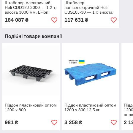
Штабелер електричний
Штабелер
Heli CDD12J-3000 — 1.2 т,
напівелектричний Heli
висота 3000 мм, Li-ion
CBS10J-30 — 1 т, висота
3000 мм, купити в Києві
184 087
117 631
₴
₴
Подібні товари компанії
Піддон пластиковий оптом
Піддон пластиковий оптом
Підд
1200 х 800
1200 х 800 12.5 кг
1200
перв
981
3 258
2 1
₴
₴