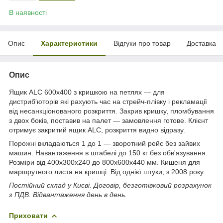
В наявності
Опис
Характеристики
Відгуки про товар
Доставка
Опис
Ящик ALC 600х400 з кришкою на петлях — для
дистриб'юторів які рахують час на стрейч-плівку і рекламації
від несанкціонованого розкриття. Закрив кришку, пломбування
з двох боків, поставив на палет — замовлення готове. Клієнт
отримує закритий ящик ALC, розкриття видно відразу.
Порожні вкладаються 1 до 1 — зворотний рейс без зайвих
машин. Навантаження в штабелі до 150 кг без обв'язування.
Розміри від 400х300х240 до 800х600х440 мм. Кишеня для
маршрутного листа на кришці. Від однієї штуки, з 2008 року.
Постійний склад у Києві. Договір, безготівковий розрахунок
з ПДВ. Відвантаження день в день.
Приховати