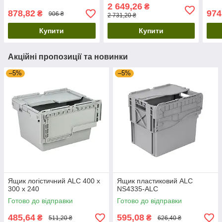
2 649,26
₴
878,82
974
₴
906 ₴
2 731,20 ₴
Купити
Купити
Акційні пропозиції та новинки
–5%
–5%
Ящик логістичний ALC 400 х
Ящик пластиковий ALC
300 х 240
NS4335-ALC
Готово до відправки
Готово до відправки
485,64
595,08
₴
₴
511,20 ₴
626,40 ₴