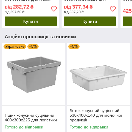
фруктів і овочів
овочів і фруктів
282,72
377,34
від
₴
від
₴
425
від 297,60 ₴
від 397,20 ₴
Купити
Купити
Акційні пропозиції та новинки
Українське
–5%
–5%
Лоток конусний суцільний
Ящик конусний суцільний
530х400х140 для молочної
400х300х225 для логістики
продукції
Готово до відправки
Готово до відправки