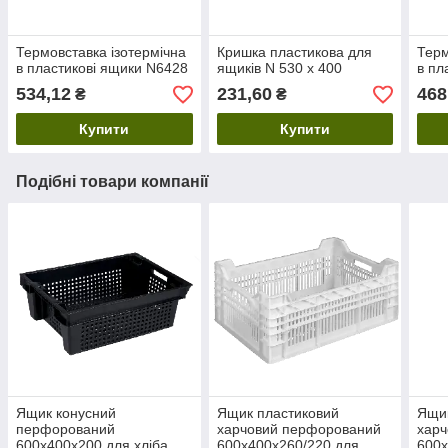
Термовставка ізотермічна
Кришка пластикова для
Терм
в пластикові ящики N6428
ящиків N 530 х 400
в пл
534,12
231,60
468
₴
₴
Купити
Купити
Подібні товари компанії
Ящик конусний
Ящик пластиковий
Ящик
перфорований
харчовий перфорований
харч
600х400х200 для хліба,
600х400х260/220 для
600х