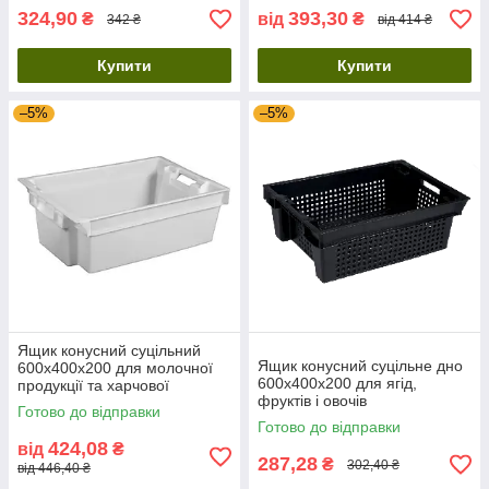
324,90
393,30
₴
від
₴
342 ₴
від 414 ₴
Купити
Купити
–5%
–5%
Ящик конусний суцільний
Ящик конусний суцільне дно
600х400х200 для молочної
600х400х200 для ягід,
продукції та харчової
фруктів і овочів
логістики
Готово до відправки
Готово до відправки
424,08
від
₴
287,28
₴
302,40 ₴
від 446,40 ₴