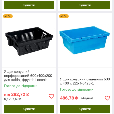
Купити
Купити
–5%
–5%
Ящик конусний
перфорований 600х400х200
Ящик конусний суцільний 600
для хліба, фруктів і овочів
х 400 х 225 N6423-1
Готово до відправки
Готово до відправки
282,72
від
₴
486,78
₴
512,40 ₴
від 297,60 ₴
Купити
Купити