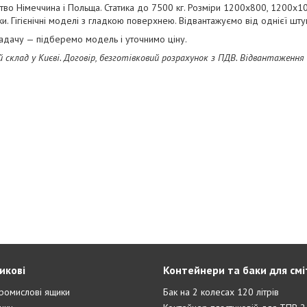
во Німеччина і Польща. Статика до 7500 кг. Розміри 1200х800, 1200х1
ки. Гігієнічні моделі з гладкою поверхнею. Відвантажуємо від однієї шту
адачу — підберемо модель і уточнимо ціну.
 склад у Києві. Договір, безготівковий розрахунок з ПДВ. Відвантаження д
икові
Контейнери та баки для смі
ромислові ящики
Бак на 2 колесах 120 літрів