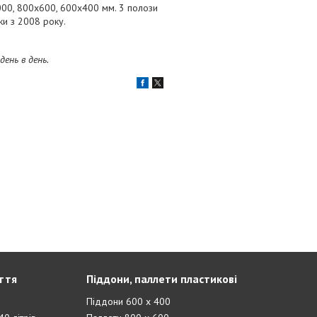
000, 800х600, 600х400 мм. 3 полози
ки з 2008 року.
ень в день.
ття
Піддони, паллети пластикові
Піддони 600 х 400