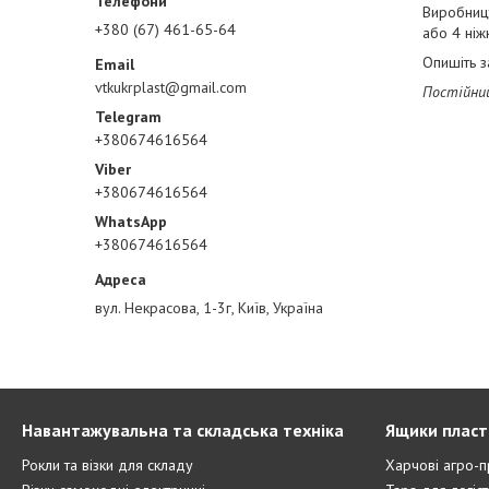
Виробницт
+380 (67) 461-65-64
або 4 ніж
Опишіть з
vtkukrplast@gmail.com
Постійний
+380674616564
+380674616564
+380674616564
вул. Некрасова, 1-3г, Київ, Україна
Навантажувальна та складська техніка
Ящики пласт
Рокли та візки для складу
Харчові агро-п