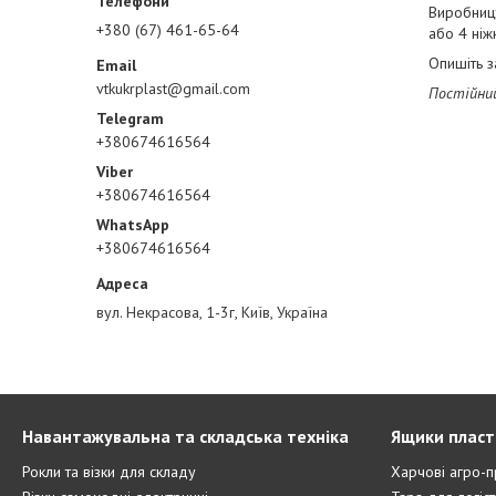
Виробницт
+380 (67) 461-65-64
або 4 ніж
Опишіть з
vtkukrplast@gmail.com
Постійний
+380674616564
+380674616564
+380674616564
вул. Некрасова, 1-3г, Київ, Україна
Навантажувальна та складська техніка
Ящики пласт
Рокли та візки для складу
Харчові агро-п