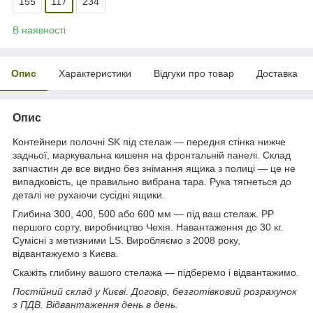
155
117
234
В наявності
Опис
Характеристики
Відгуки про товар
Доставка
Опис
Контейнери полочні SK під стелаж — передня стінка нижче
задньої, маркувальна кишеня на фронтальній панелі. Склад
запчастин де все видно без знімання ящика з полиці — це не
випадковість, це правильно вибрана тара. Рука тягнеться до
деталі не рухаючи сусідні ящики.
Глибина 300, 400, 500 або 600 мм — під ваш стелаж. PP
першого сорту, виробництво Чехія. Навантаження до 30 кг.
Сумісні з метизними LS. Виробляємо з 2008 року,
відвантажуємо з Києва.
Скажіть глибину вашого стелажа — підберемо і відвантажимо.
Постійний склад у Києві. Договір, безготівковий розрахунок
з ПДВ. Відвантаження день в день.