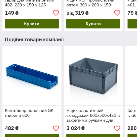
Ящик для метизів оптом
Ящик KLT промисловий
Ящик
402. 230 х 150 х 125
оптом 300 х 200 х 150
401.
149
319
79
₴
від
₴
Купити
Купити
Подібні товари компанії
Контейнер полочний SK
Ящик пластиковий
Конт
глибина 600
складський 800х600х420 із
глиб
закритими ручками для
максимальної глибини
482
3 024
280
₴
₴