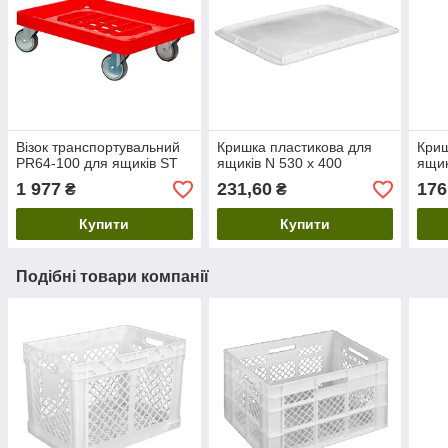
Візок транспортувальний
Кришка пластикова для
Криш
PR64-100 для ящиків ST
ящиків N 530 х 400
ящик
1 977
231,60
176
₴
₴
Купити
Купити
Подібні товари компанії