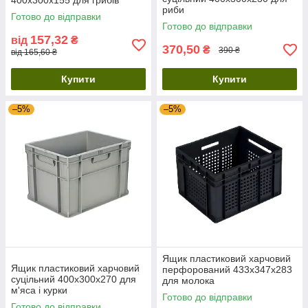
400х300х155 для грибів
риби
Готово до відправки
Готово до відправки
157,32
від
₴
370,50
₴
390 ₴
від 165,60 ₴
Купити
Купити
–5%
–5%
Ящик пластиковий харчовий
Ящик пластиковий харчовий
перфорований 433х347х283
суцільний 400х300х270 для
для молока
м'яса і курки
Готово до відправки
Готово до відправки