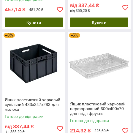
337,44
від
₴
457,14
₴
481,20 ₴
від 355,20 ₴
Купити
Купити
–5%
–5%
Ящик пластиковий харчовий
Ящик пластиковий харчовий
суцільний 433х347х283 для
перфорований 600х400х70
молока
для ягід і фруктів
Готово до відправки
Готово до відправки
337,44
від
₴
214,32
₴
225,60 ₴
від 355,20 ₴