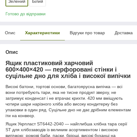
Зелений
Білий
Готово до відправки
Опис
Характеристики
Відгуки про товар
Доставка
Опис
Ящик пластиковий харчовий
600×400×420 — перфоровані стінки і
суцільне дно для хліба і високої випічки
Високі батони, тортові основи, багатоярусна випічка — всі
вони потребують тари, яка не тисне продукт зверху, не
затримує конденсат і не втрачає крихти. 420 мм вміщують
чотири шари нарізного хліба або високу кондитерку без
упаковки в один ряд. Суцільне дно не дає дрібним елементам
іти на конвеєр.
Ящик Укрпласт ST6442-2040 — найглибша хлібна тара серії
ST для хлібозаводів із великим асортиментом і високою
випічкою: ромові баби, паски, бріоші, високі буханці на