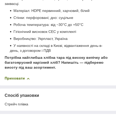
заквасці.
Матеріал: HDPE первинний, харчовий, білий
Стінки: перфоровані; дно: суцільне
Робоча температура: від −30°C до +50°C
Гігієнічний висновок СЕС у комплекті
Виробництво: Укрпласт, Україна
У наявності на складі в Києві, відвантаження день-в-
день, з договором і ПДВ
Потрібна найглибша хлібна тара під високу випічку або
багатоярусний нарізний хліб? Напишіть — підберемо
висоту під ваш асортимент.
Приховати
Спосіб упаковки
Стрейч плівка