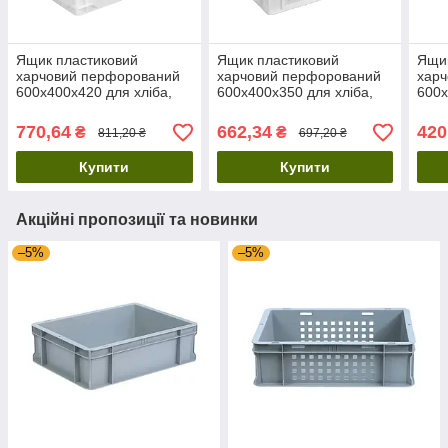
Ящик пластиковий
Ящик пластиковий
Ящик
харчовий перфорований
харчовий перфорований
хар
600х400х420 для хліба,
600х400х350 для хліба,
600х
фруктів і великих овочів
м'яса птиці та великих
м'яс
овочів
770,64
662,34
420
₴
₴
811,20 ₴
697,20 ₴
Купити
Купити
Акційні пропозиції та новинки
–5%
–5%