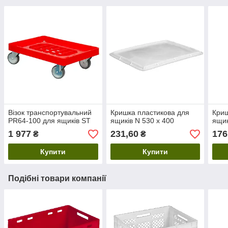
Візок транспортувальний
Кришка пластикова для
Криш
PR64-100 для ящиків ST
ящиків N 530 х 400
ящик
1 977
231,60
176
₴
₴
Купити
Купити
Подібні товари компанії