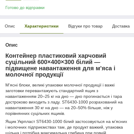
Готово до відправки
Опис
Характеристики
Відгуки про товар
Доставка
Опис
Контейнер пластиковий харчовий
суцільний 600×400×300 білий —
підвищене навантаження для м'яса і
молочної продукції
М'ясні блоки, великі упаковки молочної продукції і важкі
заготовки перевантажують стандартний ящик з
навантаженням 20–25 кг на дно — дно прогинається і тара
достроково виходить з ладу. ST6430-1000 розрахований на
навантаження 30 кг на дно — на 20–50% більше, ніж у
порівнянних суцільних ящиків.
Ящик Укрпласт ST6430-1000 білий застосовується на м'ясних
і молочних підприємствах там, де продукт важкий, упаковка
щільна і потрібна максимальна глибина при повній