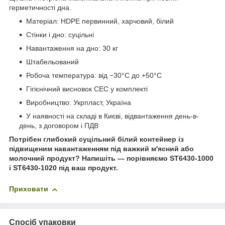
герметичності дна.
Матеріал: HDPE первинний, харчовий, білий
Стінки і дно: суцільні
Навантаження на дно: 30 кг
Штабельований
Робоча температура: від −30°C до +50°C
Гігієнічний висновок СЕС у комплекті
Виробництво: Укрпласт, Україна
У наявності на складі в Києві, відвантаження день-в-
день, з договором і ПДВ
Потрібен глибокий суцільний білий контейнер із
підвищеним навантаженням під важкий м'ясний або
молочний продукт? Напишіть — порівняємо ST6430-1000
і ST6430-1020 під ваш продукт.
Приховати
Спосіб упаковки