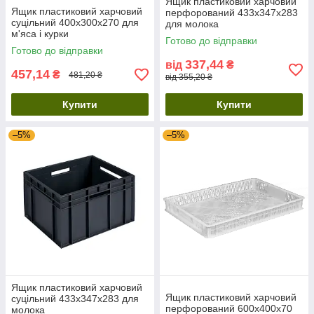
Ящик пластиковий харчовий
Ящик пластиковий харчовий
перфорований 433х347х283
суцільний 400х300х270 для
для молока
м'яса і курки
Готово до відправки
Готово до відправки
337,44
від
₴
457,14
₴
481,20 ₴
від 355,20 ₴
Купити
Купити
–5%
–5%
Ящик пластиковий харчовий
Ящик пластиковий харчовий
суцільний 433х347х283 для
перфорований 600х400х70
молока