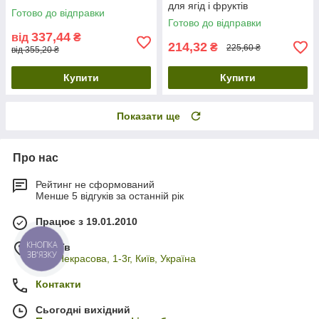
для ягід і фруктів
Готово до відправки
Готово до відправки
337,44
від
₴
214,32
₴
225,60 ₴
від 355,20 ₴
Купити
Купити
Показати ще
Про нас
Рейтинг не сформований
Менше 5 відгуків за останній рік
Працює з 19.01.2010
м. Київ
КНОПКА
ЗВ'ЯЗКУ
вул. Некрасова, 1-3г, Київ, Україна
Контакти
Сьогодні вихідний