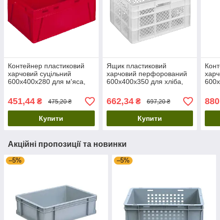
Контейнер пластиковий
Ящик пластиковий
Конт
харчовий суцільний
харчовий перфорований
харч
600х400х280 для м'яса,
600х400х350 для хліба,
600х
риби і молочної продукції
м'яса птиці та великих
замо
овочів
сіри
451,44
662,34
880
₴
₴
475,20 ₴
697,20 ₴
Купити
Купити
Акційні пропозиції та новинки
–5%
–5%